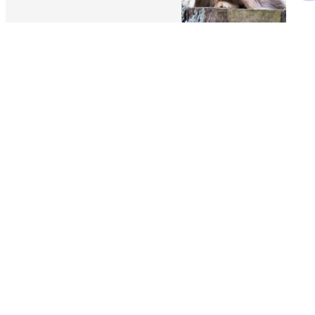
Adresse
31 Chemin des Effruches
85370 Nalliers